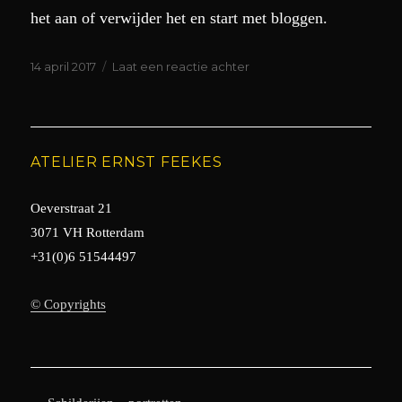
het aan of verwijder het en start met bloggen.
Geplaatst
op
14 april 2017
Laat een reactie achter
op
Hallo
wereld.
ATELIER ERNST FEEKES
Oeverstraat 21
3071 VH Rotterdam
+31(0)6 51544497
© Copyrights